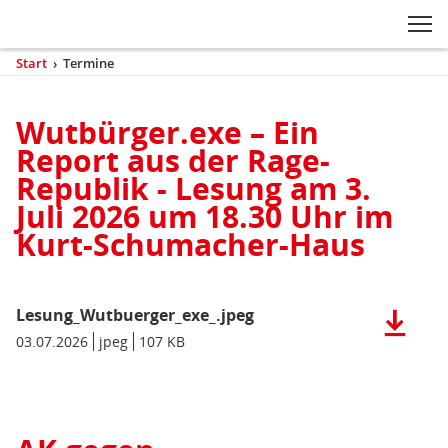
Zum Inhaltsbereich der Seite
Zum Fußbereich der Seite
Kopfbereich
Sprungmarken-
Hauptnavigation
M
Navigation
ei
Start
›
Termine
(aktuell)
Sie
sind
Inhaltsbereich
hier
Wutbürger.exe – Ein
Termine
Report aus der Rage-
Republik - Lesung am 3.
Juli 2026 um 18.30 Uhr im
Kurt-Schumacher-Haus
Lesung_Wutbuerger_exe_.jpeg
Herunter
der
Datum/Gültigkeit:
03.07.2026
Dateiformat:
jpeg
Dateigröße:
107 KB
Metadaten:
Datei:
Lesung_W
(jpeg),
107