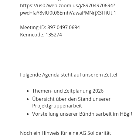
https://us02web.zoom.us/j/89704970694?
pwd=faY8vlU0t08EmhVawaPMNrjX3lTiUt.1
Meeting-ID: 897 0497 0694
Kenncode: 135274
Folgende Agenda steht auf unserem Zettel
Themen- und Zeitplanung 2026
Übersicht über den Stand unserer
Projektgruppenarbeit
Vorstellung unserer Bündnisarbeit im HBgR
Noch ein Hinweis für eine AG Solidarität